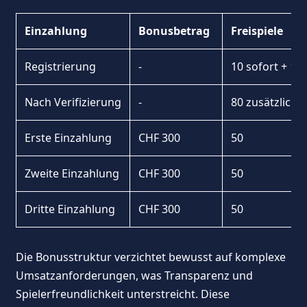
Einzahlung
Bonusbetrag
Freispiele
Registrierung
-
10 sofort + 10
Nach Verifizierung
-
80 zusätzliche
Erste Einzahlung
CHF 300
50
Zweite Einzahlung
CHF 300
50
Dritte Einzahlung
CHF 300
50
Die Bonusstruktur verzichtet bewusst auf komplexe
Umsatzanforderungen, was Transparenz und
Spielerfreundlichkeit unterstreicht. Diese