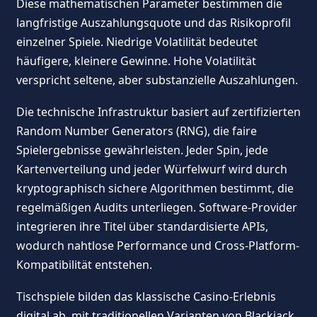
Diese mathematischen Parameter bestimmen die
langfristige Auszahlungsquote und das Risikoprofil
einzelner Spiele. Niedrige Volatilität bedeutet
häufigere, kleinere Gewinne. Hohe Volatilität
verspricht seltene, aber substanzielle Auszahlungen.
Die technische Infrastruktur basiert auf zertifizierten
Random Number Generators (RNG), die faire
Spielergebnisse gewährleisten. Jeder Spin, jede
Kartenverteilung und jeder Würfelwurf wird durch
kryptographisch sichere Algorithmen bestimmt, die
regelmäßigen Audits unterliegen. Software-Provider
integrieren ihre Titel über standardisierte APIs,
wodurch nahtlose Performance und Cross-Platform-
Kompatibilität entstehen.
Tischspiele bilden das klassische Casino-Erlebnis
digital ab, mit traditionellen Varianten von Blackjack,