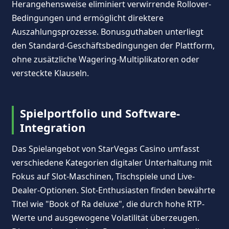
Herangehensweise eliminiert verwirrende Rollover-
Bedingungen und ermöglicht direktere
Auszahlungsprozesse. Bonusguthaben unterliegt
den Standard-Geschäftsbedingungen der Plattform,
ohne zusätzliche Wagering-Multiplikatoren oder
versteckte Klauseln.
Spielportfolio und Software-
Integration
Das Spielangebot von StarVegas Casino umfasst
verschiedene Kategorien digitaler Unterhaltung mit
Fokus auf Slot-Maschinen, Tischspiele und Live-
Dealer-Optionen. Slot-Enthusiasten finden bewährte
Titel wie "Book of Ra deluxe", die durch hohe RTP-
Werte und ausgewogene Volatilität überzeugen.