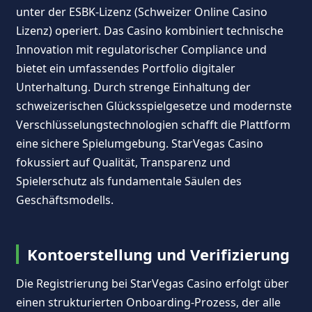
unter der ESBK-Lizenz (Schweizer Online Casino
Lizenz) operiert. Das Casino kombiniert technische
Innovation mit regulatorischer Compliance und
bietet ein umfassendes Portfolio digitaler
Unterhaltung. Durch strenge Einhaltung der
schweizerischen Glücksspielgesetze und modernste
Verschlüsselungstechnologien schafft die Plattform
eine sichere Spielumgebung. StarVegas Casino
fokussiert auf Qualität, Transparenz und
Spielerschutz als fundamentale Säulen des
Geschäftsmodells.
Kontoerstellung und Verifizierung
Die Registrierung bei StarVegas Casino erfolgt über
einen strukturierten Onboarding-Prozess, der alle