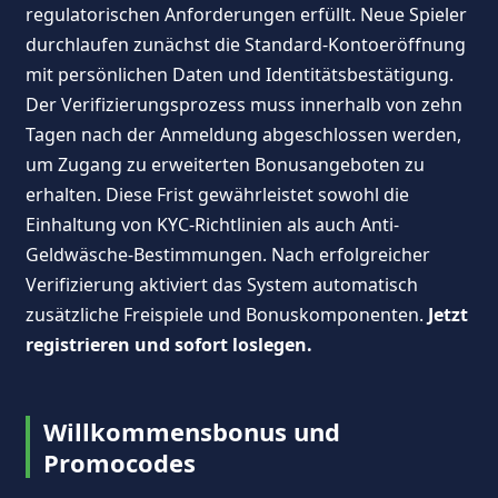
regulatorischen Anforderungen erfüllt. Neue Spieler
durchlaufen zunächst die Standard-Kontoeröffnung
mit persönlichen Daten und Identitätsbestätigung.
Der Verifizierungsprozess muss innerhalb von zehn
Tagen nach der Anmeldung abgeschlossen werden,
um Zugang zu erweiterten Bonusangeboten zu
erhalten. Diese Frist gewährleistet sowohl die
Einhaltung von KYC-Richtlinien als auch Anti-
Geldwäsche-Bestimmungen. Nach erfolgreicher
Verifizierung aktiviert das System automatisch
zusätzliche Freispiele und Bonuskomponenten.
Jetzt
registrieren und sofort loslegen.
Willkommensbonus und
Promocodes