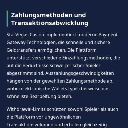
Zahlungsmethoden und
Transaktionsabwicklung
StarVegas Casino implementiert moderne Payment-
Gateway-Technologien, die schnelle und sichere
Geldtransfers ermöglichen. Die Plattform
unterstützt verschiedene Einzahlungsmethoden, die
auf die Bedürfnisse schweizerischer Spieler
abgestimmt sind. Auszahlungsgeschwindigkeiten
hängen von der gewählten Zahlungsmethode ab,
wobei elektronische Wallets typischerweise die
schnellste Bearbeitung bieten.
Withdrawal-Limits schützen sowohl Spieler als auch
die Plattform vor ungewöhnlichen
Transaktionsvolumen und erfüllen gleichzeitig