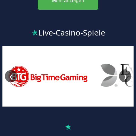
Mehr anzeigen
Live-Casino-Spiele
❮
❯